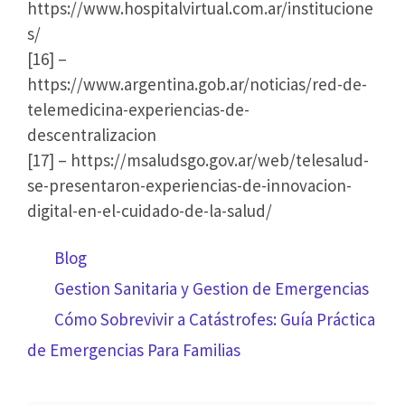
https://www.hospitalvirtual.com.ar/institucione
s/
[16] –
https://www.argentina.gob.ar/noticias/red-de-
telemedicina-experiencias-de-
descentralizacion
[17] – https://msaludsgo.gov.ar/web/telesalud-
se-presentaron-experiencias-de-innovacion-
digital-en-el-cuidado-de-la-salud/
Categorías
Blog
Navegación
Gestion Sanitaria y Gestion de Emergencias
por
Cómo Sobrevivir a Catástrofes: Guía Práctica
las
de Emergencias Para Familias
entradas